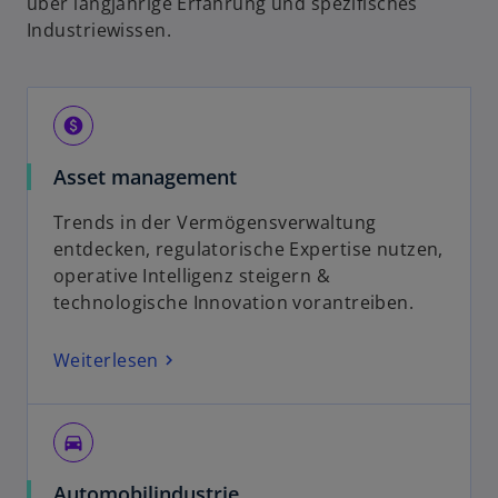
über langjährige Erfahrung und spezifisches
Industriewissen.
paid
Asset management
Trends in der Vermögensverwaltung
entdecken, regulatorische Expertise nutzen,
operative Intelligenz steigern &
technologische Innovation vorantreiben.
Weiterlesen
directions_car
Automobilindustrie