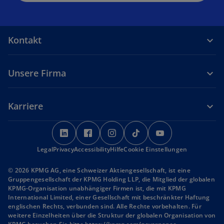
Kontakt
Unsere Firma
Karriere
w
w
w
w
w
i
i
i
i
i
Legal
Privacy
Accessibility
r
r
Hilfe
r
Cookie Einstellungen
r
r
d
d
d
d
d
© 2026 KPMG AG, eine Schweizer Aktiengesellschaft, ist eine
i
i
i
i
i
Gruppengesellschaft der KPMG Holding LLP, die Mitglied der globalen
n
n
n
n
n
KPMG-Organisation unabhängiger Firmen ist, die mit KPMG
International Limited, einer Gesellschaft mit beschränkter Haftung
e
e
e
e
e
englischen Rechts, verbunden sind. Alle Rechte vorbehalten. Für
i
i
i
i
i
weitere Einzelheiten über die Struktur der globalen Organisation von
n
n
n
n
n
w