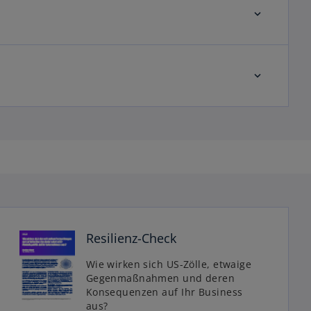
e
w
o
ir
d
i
n
e
i
n
e
r
n
Resilienz-Check
e
u
Wie wirken sich US-Zölle, etwaige
e
Gegenmaßnahmen und deren
n
Konsequenzen auf Ihr Business
aus?
R