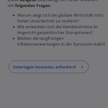
i
r
mit
folgenden Fragen
:
n
t
e
Warum zeigt sich die globale Wirtschaft trotz
e
r
hoher Unsicherheit so resilient?
g
n
Wie entwickeln sich die Handelsströme im
e
e
Angesicht geopolitischer Disruptionen?
ö
u
Bleiben die langfristigen
f
e
Inflationserwartungen in der Eurozone stabil?
f
n
n
R
e
e
t
g
Unterlagen kostenlos anfordern!
is
t
e
r
k
a
r