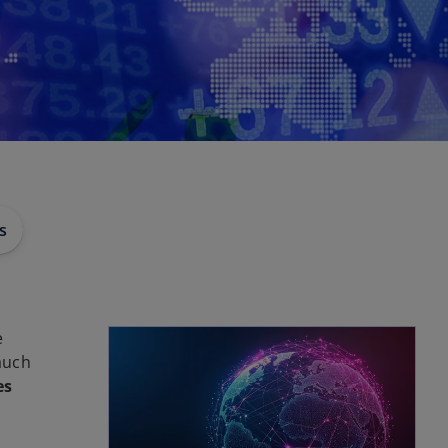
s
wird in einer neuen Registerkarte geöffnet
e
auch
es