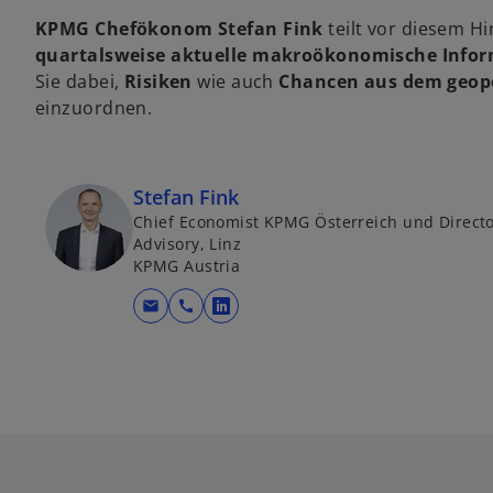
KPMG Chefökonom Stefan Fink
teilt vor diesem H
quartalsweise aktuelle makroökonomische Info
Sie dabei,
Risiken
wie auch
Chancen aus dem geopo
einzuordnen.
Stefan Fink
Chief Economist KPMG Österreich und Directo
Advisory, Linz
KPMG Austria
mail
call
w
i
r
d
i
n
e