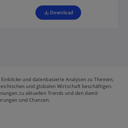
e
g
Download
is
t
e
r
k
a
r
t
e
te Einblicke und datenbasierte Analysen zu Themen,
g
reichischen und globalen Wirtschaft beschäftigen.
e
inungen zu aktuellen Trends und den damit
ö
erungen und Chancen.
ff
n
e
t