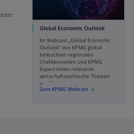
tützt
w
Global Economic Outlook
i
Im Webcast „Global Economic
r
Outlook“ von KPMG global
d
beleuchten regionalen
i
Chefökonomen und KPMG
n
Expert:innen relevante
e
wirtschaftspolitische Themen
i
und Trends.
n
w
Zum KPMG Webcast
e
i
r
r
n
d
e
i
u
n
e
e