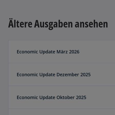
t
e
g
Ältere Ausgaben ansehen
e
ö
ff
n
e
Economic Update März 2026
t
Economic Update Dezember 2025
Economic Update Oktober 2025