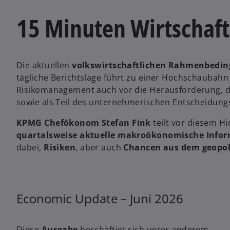
i
n
15 Minuten Wirtschaft
e
r
n
Die aktuellen
volkswirtschaftlichen Rahmenbedi
e
tägliche Berichtslage führt zu einer Hochschaubahn 
u
Risikomanagement auch vor die Herausforderung, 
e
sowie als Teil des unternehmerischen Entscheidung
n
R
KPMG Chefökonom Stefan Fink
teilt vor diesem H
e
quartalsweise aktuelle makroökonomische Info
g
dabei,
Risiken
, aber auch
Chancen aus dem geopoli
i
w
s
ir
t
d
e
Economic Update – Juni 2026
i
r
n
k
e
a
Diese
Ausgabe
beschäftigt sich unter anderem