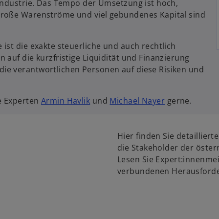
Industrie. Das Tempo der Umsetzung ist hoch,
Große Warenströme und viel gebundenes Kapital sind
ist die exakte steuerliche und auch rechtlich
auf die kurzfristige Liquidität und Finanzierung
ie verantwortlichen Personen auf diese Risiken und
e Experten
Armin Havlik
und
Michael Nayer
gerne.
w
ir
Hier finden Sie detaillier
d
die Stakeholder der öster
i
Lesen Sie Expert:innenme
n
verbundenen Herausford
e
i
n
e