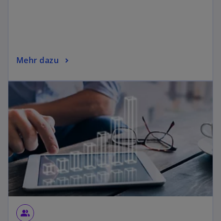
Mehr dazu
people_alt