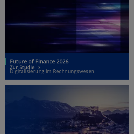
n
t
e
t
Future of Finance 2026
Zur Studie
Digitalisierung im Rechnungswesen