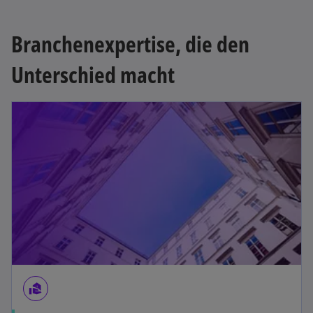
Branchenexpertise, die den
Unterschied macht
real_estate_agent