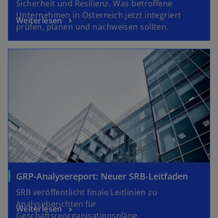
Sicherheit und Resilienz. Was betroffene
Unternehmen in Österreich jetzt integriert
Weiterlesen
prüfen, planen und nachweisen sollten.
GRP-Analysereport: Neuer SRB-Leitfaden
SRB veröffentlicht finale Leitlinien zu
Analyseberichten für
Weiterlesen
Geschäftsreorganisationspläne